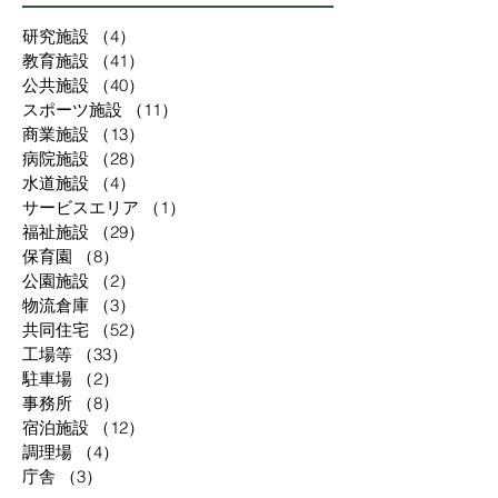
研究施設
（4）
4件の記事
教育施設
（41）
41件の記事
公共施設
（40）
40件の記事
スポーツ施設
（11）
11件の記事
商業施設
（13）
13件の記事
病院施設
（28）
28件の記事
水道施設
（4）
4件の記事
サービスエリア
（1）
1件の記事
福祉施設
（29）
29件の記事
保育園
（8）
8件の記事
公園施設
（2）
2件の記事
物流倉庫
（3）
3件の記事
共同住宅
（52）
52件の記事
工場等
（33）
33件の記事
駐車場
（2）
2件の記事
事務所
（8）
8件の記事
宿泊施設
（12）
12件の記事
調理場
（4）
4件の記事
庁舎
（3）
3件の記事