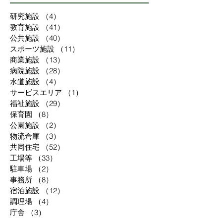
研究施設
（4）
4件の記事
教育施設
（41）
41件の記事
公共施設
（40）
40件の記事
スポーツ施設
（11）
11件の記事
商業施設
（13）
13件の記事
病院施設
（28）
28件の記事
水道施設
（4）
4件の記事
サービスエリア
（1）
1件の記事
福祉施設
（29）
29件の記事
保育園
（8）
8件の記事
公園施設
（2）
2件の記事
物流倉庫
（3）
3件の記事
共同住宅
（52）
52件の記事
工場等
（33）
33件の記事
駐車場
（2）
2件の記事
事務所
（8）
8件の記事
宿泊施設
（12）
12件の記事
調理場
（4）
4件の記事
庁舎
（3）
3件の記事