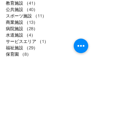
教育施設
（41）
41件の記事
公共施設
（40）
40件の記事
スポーツ施設
（11）
11件の記事
商業施設
（13）
13件の記事
病院施設
（28）
28件の記事
水道施設
（4）
4件の記事
サービスエリア
（1）
1件の記事
福祉施設
（29）
29件の記事
保育園
（8）
8件の記事
公園施設
（2）
2件の記事
物流倉庫
（3）
3件の記事
共同住宅
（52）
52件の記事
工場等
（33）
33件の記事
駐車場
（2）
2件の記事
事務所
（8）
8件の記事
宿泊施設
（12）
12件の記事
調理場
（4）
4件の記事
庁舎
（3）
3件の記事
年別