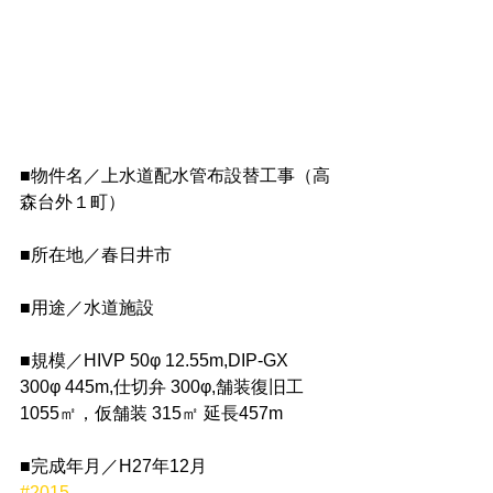
■物件名／上水道配水管布設替工事（高
森台外１町）
■所在地／春日井市
■用途／水道施設
■規模／HIVP 50φ 12.55m,DIP-GX 
300φ 445m,仕切弁 300φ,舗装復旧工 
1055㎡，仮舗装 315㎡ 延長457m
■完成年月／H27年12月
#2015