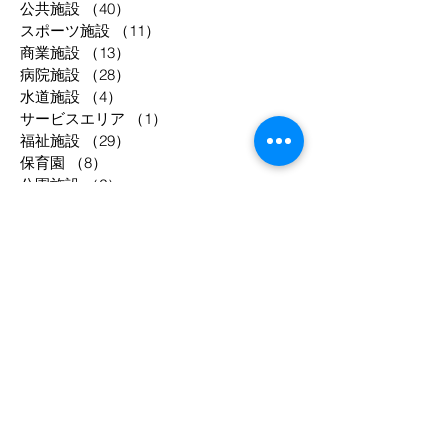
公共施設
（40）
40件の記事
スポーツ施設
（11）
11件の記事
商業施設
（13）
13件の記事
病院施設
（28）
28件の記事
水道施設
（4）
4件の記事
サービスエリア
（1）
1件の記事
福祉施設
（29）
29件の記事
保育園
（8）
8件の記事
公園施設
（2）
2件の記事
物流倉庫
（3）
3件の記事
共同住宅
（52）
52件の記事
工場等
（33）
33件の記事
駐車場
（2）
2件の記事
事務所
（8）
8件の記事
宿泊施設
（12）
12件の記事
調理場
（4）
4件の記事
庁舎
（3）
3件の記事
年別
1994
1995
1998
2003