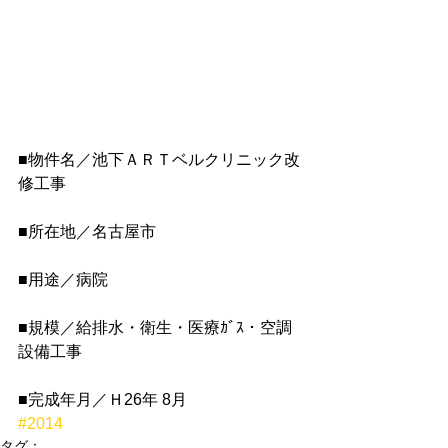
■物件名／池下ＡＲＴベルクリニック改
修工事
■所在地／名古屋市
■用途／病院
■規模／給排水・衛生・医療ｶﾞｽ・空調
設備工事
■完成年月／Ｈ26年 8月
#2014
タグ：