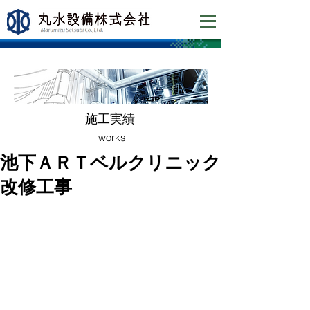
​施工実績
works
池下ＡＲＴベルクリニック
改修工事