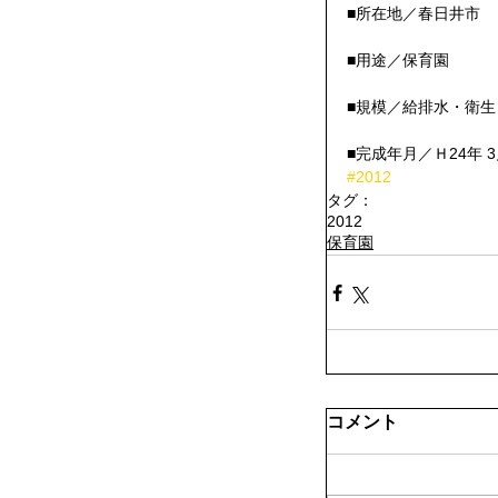
■所在地／春日井市
■用途／保育園
■規模／給排水・衛
■完成年月／Ｈ24年 
#2012
タグ：
2012
保育園
コメント