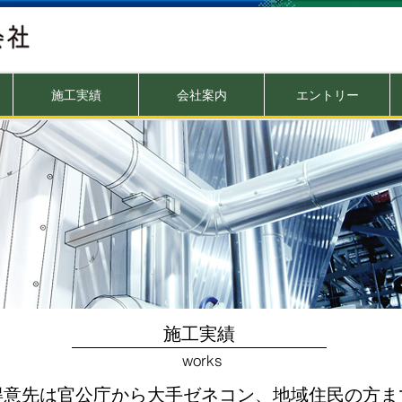
施工実績
会社案内
エントリー
​施工実績
works
得意先は官公庁から大手ゼネコン、地域住民の方ま