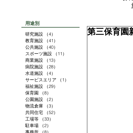
用途別
第三保育園
研究施設
（4）
4件の記事
教育施設
（41）
41件の記事
公共施設
（40）
40件の記事
スポーツ施設
（11）
11件の記事
商業施設
（13）
13件の記事
病院施設
（28）
28件の記事
水道施設
（4）
4件の記事
サービスエリア
（1）
1件の記事
福祉施設
（29）
29件の記事
保育園
（8）
8件の記事
公園施設
（2）
2件の記事
物流倉庫
（3）
3件の記事
共同住宅
（52）
52件の記事
工場等
（33）
33件の記事
駐車場
（2）
2件の記事
事務所
（8）
8件の記事