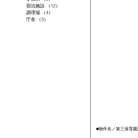
宿泊施設
（12）
12件の記事
調理場
（4）
4件の記事
庁舎
（3）
3件の記事
■物件名／第三保育園