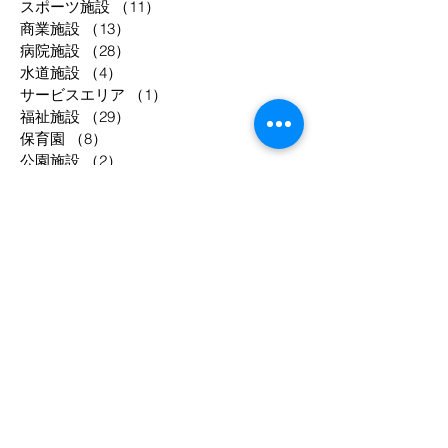
スポーツ施設
（11）
11件の記事
商業施設
（13）
13件の記事
病院施設
（28）
28件の記事
水道施設
（4）
4件の記事
サービスエリア
（1）
1件の記事
福祉施設
（29）
29件の記事
保育園
（8）
8件の記事
公園施設
（2）
2件の記事
物流倉庫
（3）
3件の記事
共同住宅
（52）
52件の記事
工場等
（33）
33件の記事
駐車場
（2）
2件の記事
事務所
（8）
8件の記事
宿泊施設
（12）
12件の記事
調理場
（4）
4件の記事
庁舎
（3）
3件の記事
年別
1994
1995
1998
2003
2004
2005