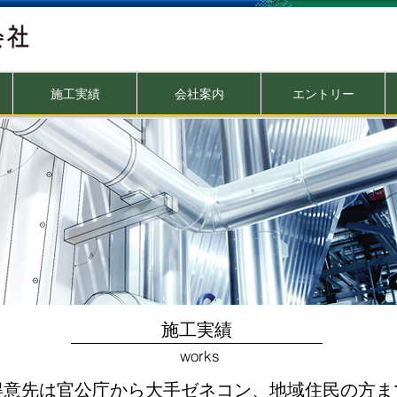
施工実績
会社案内
エントリー
​施工実績
works
得意先は官公庁から大手ゼネコン、地域住民の方ま