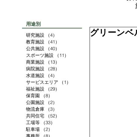
用途別
グリーンベ
研究施設
（4）
4件の記事
教育施設
（41）
41件の記事
公共施設
（40）
40件の記事
スポーツ施設
（11）
11件の記事
商業施設
（13）
13件の記事
病院施設
（28）
28件の記事
水道施設
（4）
4件の記事
サービスエリア
（1）
1件の記事
福祉施設
（29）
29件の記事
保育園
（8）
8件の記事
公園施設
（2）
2件の記事
物流倉庫
（3）
3件の記事
共同住宅
（52）
52件の記事
工場等
（33）
33件の記事
駐車場
（2）
2件の記事
事務所
（8）
8件の記事