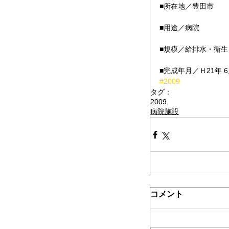
■所在地／豊田市
■用途／病院
■規模／給排水・衛
■完成年月／Ｈ21年 
#2009
タグ：
2009
病院施設
コメント