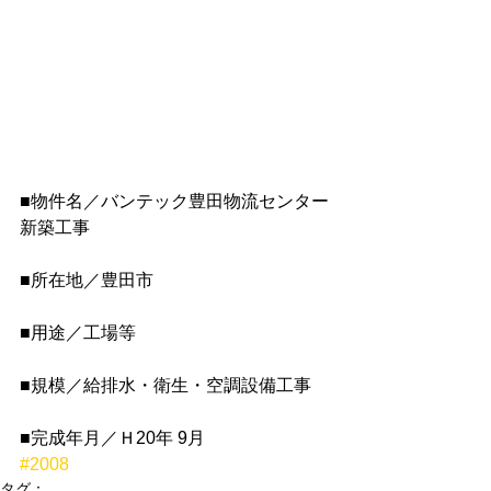
■物件名／バンテック豊田物流センター
新築工事
■所在地／豊田市
■用途／工場等
■規模／給排水・衛生・空調設備工事
■完成年月／Ｈ20年 9月
#2008
タグ：