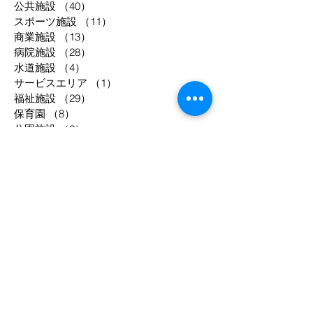
公共施設
（40）
40件の記事
スポーツ施設
（11）
11件の記事
商業施設
（13）
13件の記事
病院施設
（28）
28件の記事
水道施設
（4）
4件の記事
サービスエリア
（1）
1件の記事
福祉施設
（29）
29件の記事
保育園
（8）
8件の記事
公園施設
（2）
2件の記事
物流倉庫
（3）
3件の記事
共同住宅
（52）
52件の記事
工場等
（33）
33件の記事
駐車場
（2）
2件の記事
事務所
（8）
8件の記事
宿泊施設
（12）
12件の記事
調理場
（4）
4件の記事
庁舎
（3）
3件の記事
年別
1994
1995
1998
2003