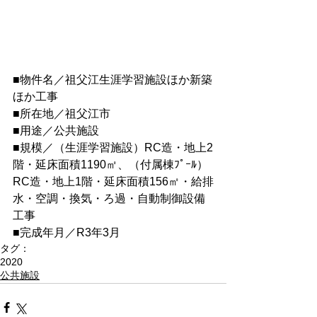
■物件名／祖父江生涯学習施設ほか新築
ほか工事
■所在地／祖父江市
■用途／公共施設
■規模／（生涯学習施設）RC造・地上2
階・延床面積1190㎡、（付属棟ﾌﾟｰﾙ）
RC造・地上1階・延床面積156㎡・給排
水・空調・換気・ろ過・自動制御設備
工事
■完成年月／R3年3月
タグ：
2020
公共施設