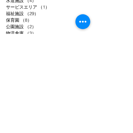
水道施設
（4）
4件の記事
サービスエリア
（1）
1件の記事
福祉施設
（29）
29件の記事
保育園
（8）
8件の記事
公園施設
（2）
2件の記事
物流倉庫
（3）
3件の記事
共同住宅
（52）
52件の記事
工場等
（33）
33件の記事
駐車場
（2）
2件の記事
事務所
（8）
8件の記事
宿泊施設
（12）
12件の記事
調理場
（4）
4件の記事
庁舎
（3）
3件の記事
年別
1994
1995
1998
2003
2004
2005
2006
2007
2008
2009
2010
2011
2012
2013