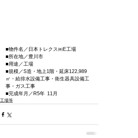
■物件名／日本トレクス㈱E工場
■所在地／豊川市
■用途／工場
■規模／S造・地上1階・延床122,989
㎡・給排水設備工事・衛生器具設備工
事・ガス工事
■完成年月／R5年  11
月
工場等