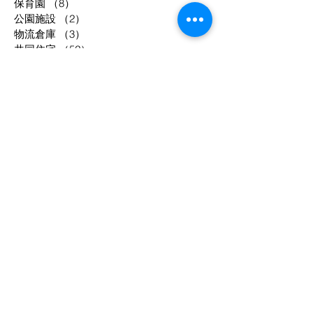
保育園
（8）
8件の記事
公園施設
（2）
2件の記事
物流倉庫
（3）
3件の記事
共同住宅
（52）
52件の記事
工場等
（33）
33件の記事
駐車場
（2）
2件の記事
事務所
（8）
8件の記事
宿泊施設
（12）
12件の記事
調理場
（4）
4件の記事
庁舎
（3）
3件の記事
年別
1994
1995
1998
2003
2004
2005
2006
2007
2008
2009
2010
2011
2012
2013
2014
2015
2016
2017
2018
2019
2020
2021