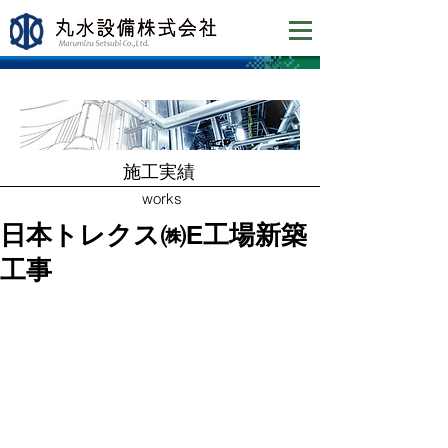
​施工実績
works
日本トレクス㈱E工場新築
工事