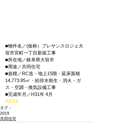
■物件名／(仮称）プレサンスロジェ大
垣市宮町一丁目新築工事
■所在地／岐阜県大垣市
■用途／共同住宅
■規模／RC造・地上15階・延床面積
14,773.95㎡・給排水衛生・消火・ガ
ス・空調・換気設備工事
■完成年月／H31年 4月
#2019
タグ：
2019
共同住宅