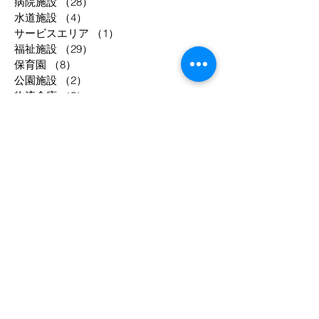
病院施設
（28）
28件の記事
水道施設
（4）
4件の記事
サービスエリア
（1）
1件の記事
福祉施設
（29）
29件の記事
保育園
（8）
8件の記事
公園施設
（2）
2件の記事
物流倉庫
（3）
3件の記事
共同住宅
（52）
52件の記事
工場等
（33）
33件の記事
駐車場
（2）
2件の記事
事務所
（8）
8件の記事
宿泊施設
（12）
12件の記事
調理場
（4）
4件の記事
庁舎
（3）
3件の記事
年別
1994
1995
1998
2003
2004
2005
2006
2007
2008
2009
2010
2011