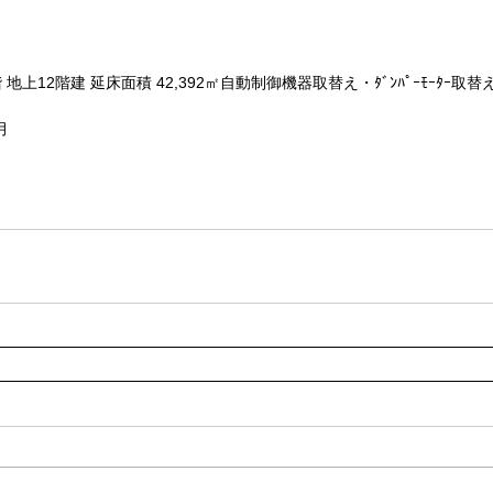
 地上12階建 延床面積 42,392㎡自動制御機器取替え・ﾀﾞﾝﾊﾟｰﾓｰﾀｰ取替
月