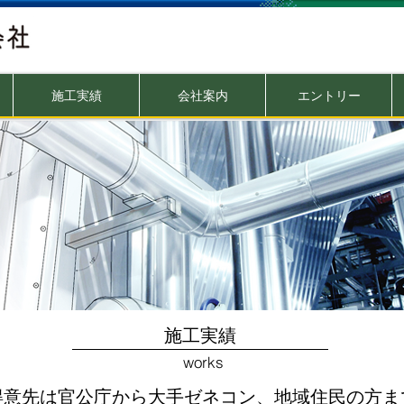
施工実績
会社案内
エントリー
​施工実績
works
得意先は官公庁から大手ゼネコン、地域住民の方ま