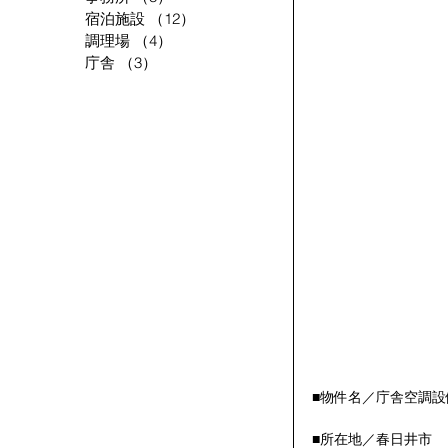
宿泊施設
（12）
12件の記事
調理場
（4）
4件の記事
庁舎
（3）
3件の記事
■物件名／庁舎空調
■所在地／春日井市