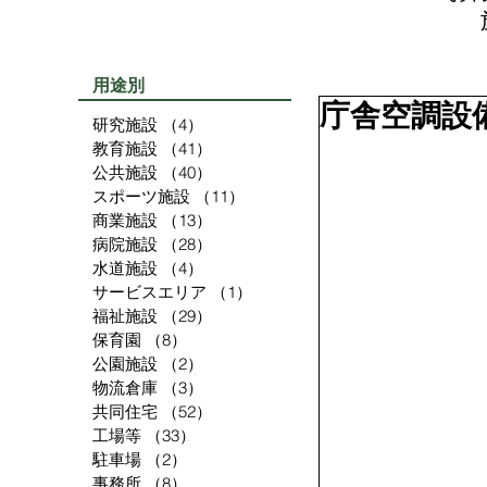
用途別
庁舎空調設
研究施設
（4）
4件の記事
教育施設
（41）
41件の記事
公共施設
（40）
40件の記事
スポーツ施設
（11）
11件の記事
商業施設
（13）
13件の記事
病院施設
（28）
28件の記事
水道施設
（4）
4件の記事
サービスエリア
（1）
1件の記事
福祉施設
（29）
29件の記事
保育園
（8）
8件の記事
公園施設
（2）
2件の記事
物流倉庫
（3）
3件の記事
共同住宅
（52）
52件の記事
工場等
（33）
33件の記事
駐車場
（2）
2件の記事
事務所
（8）
8件の記事