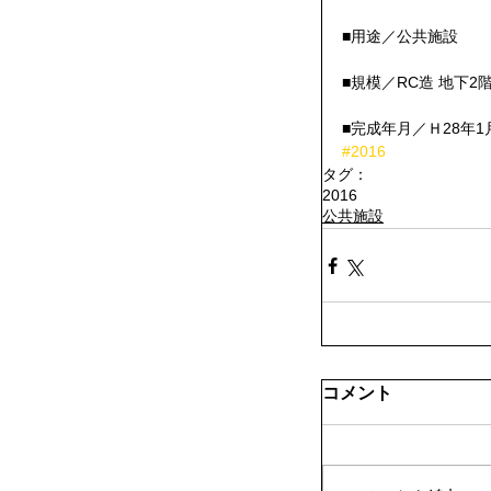
■用途／公共施設
■規模／RC造 地下2階
■完成年月／Ｈ28年1
#2016
タグ：
2016
公共施設
コメント