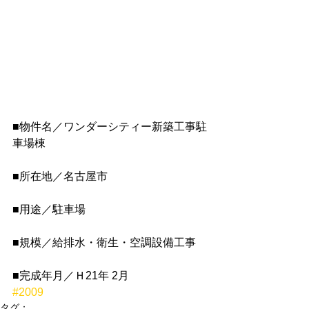
■物件名／ワンダーシティー新築工事駐
車場棟
■所在地／名古屋市
■用途／駐車場
■規模／給排水・衛生・空調設備工事
■完成年月／Ｈ21年 2月
#2009
タグ：