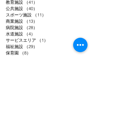
教育施設
（41）
41件の記事
公共施設
（40）
40件の記事
スポーツ施設
（11）
11件の記事
商業施設
（13）
13件の記事
病院施設
（28）
28件の記事
水道施設
（4）
4件の記事
サービスエリア
（1）
1件の記事
福祉施設
（29）
29件の記事
保育園
（8）
8件の記事
公園施設
（2）
2件の記事
物流倉庫
（3）
3件の記事
共同住宅
（52）
52件の記事
工場等
（33）
33件の記事
駐車場
（2）
2件の記事
事務所
（8）
8件の記事
宿泊施設
（12）
12件の記事
調理場
（4）
4件の記事
庁舎
（3）
3件の記事
年別