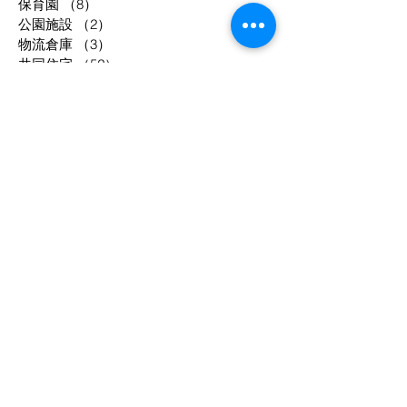
保育園
（8）
8件の記事
公園施設
（2）
2件の記事
物流倉庫
（3）
3件の記事
共同住宅
（52）
52件の記事
工場等
（33）
33件の記事
駐車場
（2）
2件の記事
事務所
（8）
8件の記事
宿泊施設
（12）
12件の記事
調理場
（4）
4件の記事
庁舎
（3）
3件の記事
年別
1994
1995
1998
2003
2004
2005
2006
2007
2008
2009
2010
2011
2012
2013
2014
2015
2016
2017
2018
2019
2020
2021