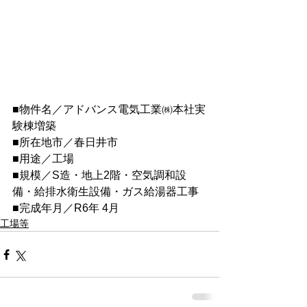
■物件名／アドバンス電気工業㈱本社実
験棟増築
■所在地市／春日井市
■用途／工場
■規模／S造・地上2階・空気調和設
備・給排水衛生設備・ガス給湯器工事
■完成年月／R6年 4
月
工場等